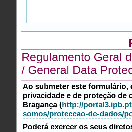
Regulamento Geral d
/ General Data Prote
Ao submeter este formulário, c
privacidade e de proteção de d
Bragança (
http://portal3.ipb.
somos/proteccao-de-dados/pol
Poderá exercer os seus diret