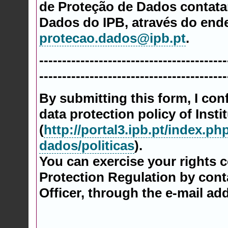
de Proteção de Dados contata
Dados do IPB, através do ende
protecao.dados@ipb.pt
.
---------------------------------------
-----------------------------------------
By submitting this form, I con
data protection policy of Inst
(
http://portal3.ipb.pt/index.
dados/politicas
).
You can exercise your rights 
Protection Regulation by cont
Officer, through the e-mail ad