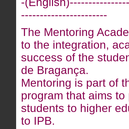
-(English)-----------------
-----------------------
The Mentoring Academ
to the integration, a
success of the student
de Bragança.
Mentoring is part of
program that aims to
students to higher edu
to IPB.